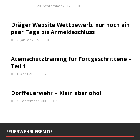
20. September 2007
0
Dräger Website Wettbewerb, nur noch ein
paar Tage bis Anmeldeschluss
19. Januar 2009
0
Atemschutztraining für Fortgeschrittene –
Teil 1
11. April 2011
7
Dorffeuerwehr – Klein aber oho!
13. September 2009
5
FEUERWEHRLEBEN.DE