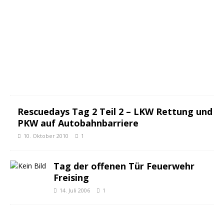
m
b
e
r
2
0
1
0
3
Rescuedays Tag 2 Teil 2 – LKW Rettung und
PKW auf Autobahnbarriere
10. Oktober 2010
1
Tag der offenen Tür Feuerwehr
Freising
14. Juli 2006
1