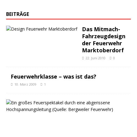
BEITRÄGE
Das Mitmach-
Fahrzeugdesign
der Feuerwehr
Marktoberdorf
22. Juni 2010
0
Feuerwehrklasse – was ist das?
10. März 2009
1
E
i
n
s
ä