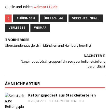
Quelle und Bilder:
weimar112.de
THÜRINGEN
ÜBERSCHLAG
VERKEHRSUNFALL
VERLETZTE
WEIMAR
VORHERIGER
Überstundenausgleich in München und Hamburg bewilligt
NÄCHSTER
Nagelneues Löschgruppenfahrzeug vor Indienststellung
verunglückt
ÄHNLICHE ARTIKEL
Rettungspodest aus Steckleiterteilen
22. Juli 2010
FEUERWEHRLEBEN
3