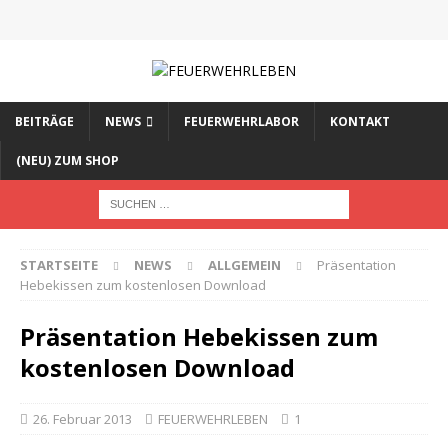
BEITRÄGE
NEWS
FEUERWEHRLABOR
KONTAKT
(NEU) ZUM SHOP
STARTSEITE
NEWS
ALLGEMEIN
Präsentation
Hebekissen zum kostenlosen Download
Präsentation Hebekissen zum
kostenlosen Download
26. Februar 2013
FEUERWEHRLEBEN
1