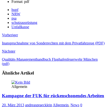
Format: pdf
hupf
NRW
psa
schutzausrüstung
Unfallkasse
Vorheriger
Inanspruchnahme von Sonderrechten mit dem Privatfahrzeug (PDF)
Nächster
Qualitäts-Managementhandbuch Flughafenfeuerwehr München
(pdf)
Ähnliche Artikel
Allgemein
Kampagne der FUK für rückenschonendes Arbeiten
20. März 2013
andreaspraecklein
Allgemein
,
News
0