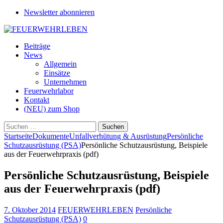
Newsletter abonnieren
Beiträge
News
Allgemein
Einsätze
Unternehmen
Feuerwehrlabor
Kontakt
(NEU) zum Shop
Suchen
nach:
Startseite
Dokumente
Unfallverhütung & Ausrüstung
Persönliche
Schutzausrüstung (PSA)
Persönliche Schutzausrüstung, Beispiele
aus der Feuerwehrpraxis (pdf)
Persönliche Schutzausrüstung, Beispiele
aus der Feuerwehrpraxis (pdf)
7. Oktober 2014
FEUERWEHRLEBEN
Persönliche
Schutzausrüstung (PSA)
0