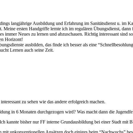
ings langjährige Ausbildung und Erfahrung im Sanitätsdienst u. im Kat-
. Meine ersten Handgriffe lernte ich im regulären Übungsdienst, dann 
 es immer Neues zu lernen und abzuschauen. Richtig interessant sind so
en Horizont!
gsdienste ausbilden, das finde ich besser als eine “Schnellbesohlung” 
aucht Lernen auch seine Zeit.
interessant zu sehen wie das andere erfolgreich machen.
bildung in 6 Monaten durchgezogen wird? Was macht dann die Jugendfe
Ich kannte bisher nur FF interne Grundausbildung bei einer Stadt mit 
n mit unkonventionellen Ansätzen doch einiges beim “Nachwuchs” be