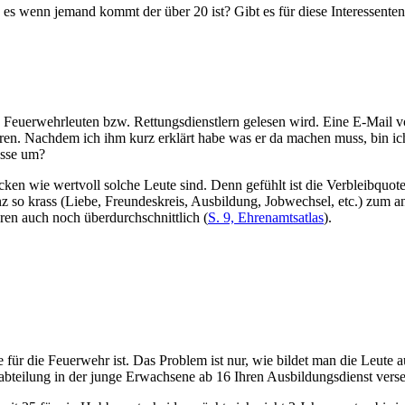
s es wenn jemand kommt der über 20 ist? Gibt es für diese Interessent
Feuerwehrleuten bzw. Rettungsdienstlern gelesen wird. Eine E-Mail von
eren. Nachdem ich ihm kurz erklärt habe was er da machen muss, bin i
asse um?
en wie wertvoll solche Leute sind. Denn gefühlt ist die Verbleibquote 
 so krass (Liebe, Freundeskreis, Ausbildung, Jobwechsel, etc.) zum and
en auch noch überdurchschnittlich (
S. 9, Ehrenamtsatlas
).
 für die Feuerwehr ist. Das Problem ist nur, wie bildet man die Leute 
eilung in der junge Erwachsene ab 16 Ihren Ausbildungsdienst versehe