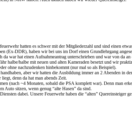
uerwehr hatten es schwer mit der Mitgliederzahl und sind einen etwa
en (Ex-DDR), haben wir bei uns im Dorf einen Grundlehrgang angeset
noch da war hat einen Aufnahmeantrag unterschrieben und war von da a
gefähr halbe/halbe mit neuen und alten Kameraden besetzt und wir prakt
jeder ohne nachzudenken hinbekommt (nur mal so als Beispiel).
handhaben, aber wir hatten die Ausbildung immer an 2 Abenden in der
r liegt, denn da hat man abends Zeit.
enommen (nach ~4 Monaten, sobald die PSA komplett war). Denn man e
em Auto sitzen, wenn genug “alte Hasen” da sind.
n Diensten dabei. Unsere Feuerwehr haben die “alten” Quereinsteiger ger