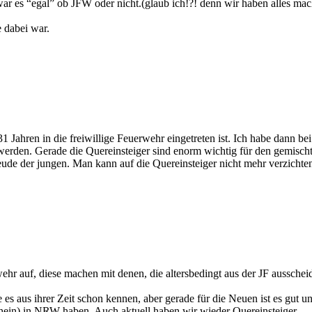
r es “egal” ob JFW oder nicht.(glaub ich!?! denn wir haben alles ma
 dabei war.
 31 Jahren in die freiwillige Feuerwehr eingetreten ist. Ich habe dann 
erden. Gerade die Quereinsteiger sind enorm wichtig für den gemischten 
eude der jungen. Man kann auf die Quereinsteiger nicht mehr verzicht
ehr auf, diese machen mit denen, die altersbedingt aus der JF aussche
sie es aus ihrer Zeit schon kennen, aber gerade für die Neuen ist es gut 
rhein) in NRW haben. Auch aktuell haben wir wieder Quereinsteiger.