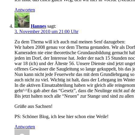
Antworten
Hannes
sagt:
3. November 2010 um 21:00 Uhr
Zu dem Thema will ich auch mal meinen Senf dazugeben:
Wir haben 2008 genau vor dem Thema gestanden. Wir als Dorffe
Kameraden nie eine theoretische Grundausbildung gemacht hab
jeden im Dorf, der Interesse hat. Jeder der nach 15 Stunden 
war 18 (ich) und der Älteste 56. Unsere Dienste sind jetzt un
offenes Gewässer die Saugleitung so lange gekuppelt, bis das 
Nun kann nicht jede Feuerwehr das mit dem Grundlehrgang so 
auch nicht zu viel. Wichtig ist halt, dass der Lehrgang im Winte
In die aktiven Einsatzabteilung haben wir gleich alle reing
geht^^Es gab aber das “Gesetz”, dass die Neulinge nicht auf d
Bis jetzt halten noch alle “Neuen” zur Stange und sind zu alle
Grüße aus Sachsen!
PS: Schöner Blog, ich lese hier schon eine Weile!
Antworten