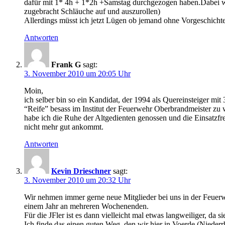
dafür mit 1* 4h + 1*2h +Samstag durchgezogen haben.Dabei wa
zugebracht Schläuche auf und auszurollen)
Allerdings müsst ich jetzt Lügen ob jemand ohne Vorgeschichte
Antworten
Frank G
sagt:
3. November 2010 um 20:05 Uhr
Moin,
ich selber bin so ein Kandidat, der 1994 als Quereinsteiger mit
“Reife” besass im Institut der Feuerwehr Oberbrandmeister zu w
habe ich die Ruhe der Altgedienten genossen und die Einsatzfr
nicht mehr gut ankommt.
Antworten
Kevin Drieschner
sagt:
3. November 2010 um 20:32 Uhr
Wir nehmen immer gerne neue Mitglieder bei uns in der Feuerw
einem Jahr an mehreren Wochenenden.
Für die JFler ist es dann vielleicht mal etwas langweiliger, da 
Ich finde das einen guten Weg, den wir hier in Voerde (Nieder