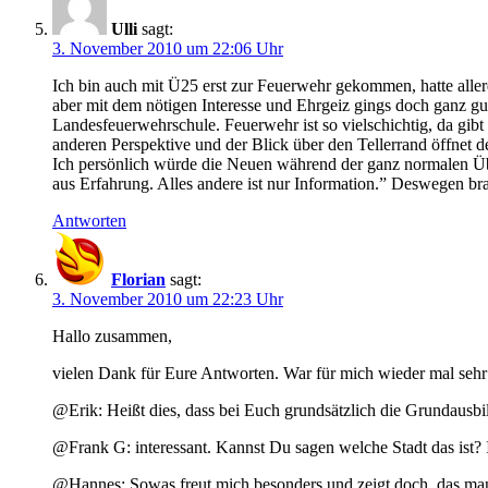
Ulli
sagt:
3. November 2010 um 22:06 Uhr
Ich bin auch mit Ü25 erst zur Feuerwehr gekommen, hatte allerd
aber mit dem nötigen Interesse und Ehrgeiz gings doch ganz gut
Landesfeuerwehrschule. Feuerwehr ist so vielschichtig, da gibt
anderen Perspektive und der Blick über den Tellerrand öffnet d
Ich persönlich würde die Neuen während der ganz normalen Übun
aus Erfahrung. Alles andere ist nur Information.” Deswegen br
Antworten
Florian
sagt:
3. November 2010 um 22:23 Uhr
Hallo zusammen,
vielen Dank für Eure Antworten. War für mich wieder mal sehr 
@Erik: Heißt dies, dass bei Euch grundsätzlich die Grundaus
@Frank G: interessant. Kannst Du sagen welche Stadt das ist? 
@Hannes: Sowas freut mich besonders und zeigt doch, das ma