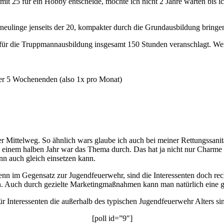
mit 25 für ein Hobby entscheide, möchte ich nicht 2 Jahre warten bis 
eulinge jenseits der 20, kompakter durch die Grundausbildung bringe
für die Truppmannausbildung insgesamt 150 Stunden veranschlagt. We
er 5 Wochenenden (also 1x pro Monat)
ter Mittelweg. So ähnlich wars glaube ich auch bei meiner Rettungssanit
pp einem halben Jahr war das Thema durch. Das hat ja nicht nur Charm
ann auch gleich einsetzen kann.
nn im Gegensatz zur Jugendfeuerwehr, sind die Interessenten doch rec
ten. Auch durch gezielte Marketingmaßnahmen kann man natürlich ein
ür Interessenten die außerhalb des typischen Jugendfeuerwehr Alters si
[poll id=”9″]