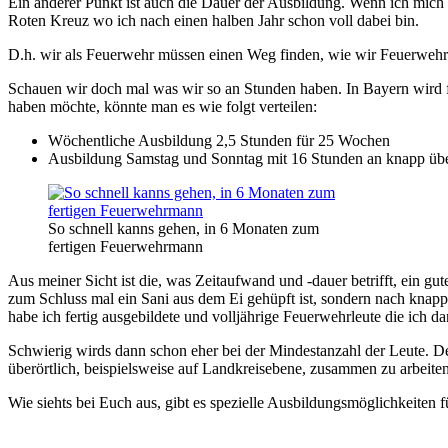
Ein anderer Punkt ist auch die Dauer der Ausbildung. Wenn ich mich 
Roten Kreuz wo ich nach einen halben Jahr schon voll dabei bin.
D.h. wir als Feuerwehr müssen einen Weg finden, wie wir Feuerwehrn
Schauen wir doch mal was wir so an Stunden haben. In Bayern wird 
haben möchte, könnte man es wie folgt verteilen:
Wöchentliche Ausbildung 2,5 Stunden für 25 Wochen
Ausbildung Samstag und Sonntag mit 16 Stunden an knapp üb
So schnell kanns gehen, in 6 Monaten zum
fertigen Feuerwehrmann
Aus meiner Sicht ist die, was Zeitaufwand und -dauer betrifft, ein gu
zum Schluss mal ein Sani aus dem Ei gehüpft ist, sondern nach kna
habe ich fertig ausgebildete und volljährige Feuerwehrleute die ich d
Schwierig wirds dann schon eher bei der Mindestanzahl der Leute. De
überörtlich, beispielsweise auf Landkreisebene, zusammen zu arbei
Wie siehts bei Euch aus, gibt es spezielle Ausbildungsmöglichkeiten f