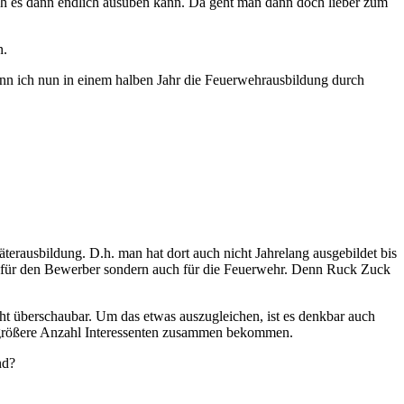
ich es dann endlich ausüben kann. Da geht man dann doch lieber zum
n.
nn ich nun in einem halben Jahr die Feuerwehrausbildung durch
äterausbildung. D.h. man hat dort auch nicht Jahrelang ausgebildet bis
e für den Bewerber sondern auch für die Feuerwehr. Denn Ruck Zuck
ht überschaubar. Um das etwas auszugleichen, ist es denkbar auch
e größere Anzahl Interessenten zusammen bekommen.
nd?