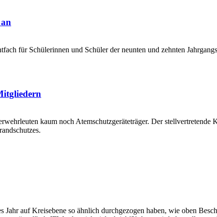
 an
htfach für Schülerinnen und Schüler der neunten und zehnten Jahrgang
Mitgliedern
euerwehrleuten kaum noch Atemschutzgeräteträger. Der stellvertretende
Brandschutzes.
bes Jahr auf Kreisebene so ähnlich durchgezogen haben, wie oben Besc