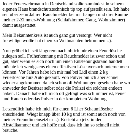
Jeder Feuerwehrmann in Deutschland sollte zumindest in seinem
eigenen Haus brandschutztechnisch tip top aufgestellt sein. Ich habe
seit über zehn Jahren Rauchmelder bei mir hängen und drei Räume
meiner 2-Zimmer-Wohnung (Schlafzimmer, Gang, Wohnzimmer)
damit ausgestattet.
Mein Bekanntenkreis ist auch ganz gut versorgt. Wer nicht
freiwillige wollte hat einen zu Weihnachten bekommen :-).
Nun grübel ich seit längerem nach ob ich mir einen Feuerlösche
zulegen soll. Früherkennung mit Rauchmelder ist zwar schön und
gut, aber wenn es sich noch um einen Entstehungsbrand handelt
möchte ich wenigstens einen effektiven Löschversuch unternehmen
können. Vor Jahren habe ich mir mal bei Lidl einen 2 kg
Feuerlösche fürs Auto gekauft. Von Pulver bin ich aber schnell
wieder abgekommen da ich schon oft Wohnungen gesehen habe wo
entweder der Besitzer selbst oder die Polizei ein solchen entleert
haben. Danach habe ich mich oft gefragt was schlimmer ist, Feuer
und Rauch oder das Pulver in der kompletten Wohnung.
Letzendlich habe ich mich für einen 6 Liter Schaumlöscher
entschieden. Wiegt knapp über 10 kg und ist somit auch noch von
meiner Freundin einsetzbar :-). Er steht ab jetzt in der
Abstellkammer und ich hoffe mal, dass ich ihn so schnell nicht
brauche.