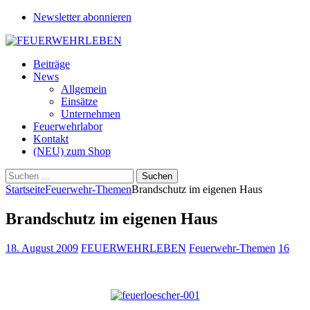
Newsletter abonnieren
Beiträge
News
Allgemein
Einsätze
Unternehmen
Feuerwehrlabor
Kontakt
(NEU) zum Shop
Suchen
nach:
Startseite
Feuerwehr-Themen
Brandschutz im eigenen Haus
Brandschutz im eigenen Haus
18. August 2009
FEUERWEHRLEBEN
Feuerwehr-Themen
16