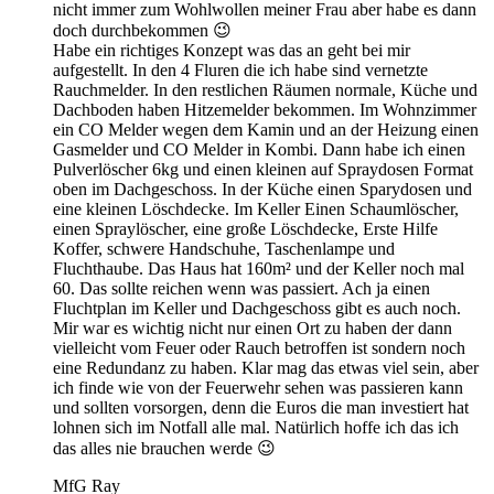
nicht immer zum Wohlwollen meiner Frau aber habe es dann
doch durchbekommen 😉
Habe ein richtiges Konzept was das an geht bei mir
aufgestellt. In den 4 Fluren die ich habe sind vernetzte
Rauchmelder. In den restlichen Räumen normale, Küche und
Dachboden haben Hitzemelder bekommen. Im Wohnzimmer
ein CO Melder wegen dem Kamin und an der Heizung einen
Gasmelder und CO Melder in Kombi. Dann habe ich einen
Pulverlöscher 6kg und einen kleinen auf Spraydosen Format
oben im Dachgeschoss. In der Küche einen Sparydosen und
eine kleinen Löschdecke. Im Keller Einen Schaumlöscher,
einen Spraylöscher, eine große Löschdecke, Erste Hilfe
Koffer, schwere Handschuhe, Taschenlampe und
Fluchthaube. Das Haus hat 160m² und der Keller noch mal
60. Das sollte reichen wenn was passiert. Ach ja einen
Fluchtplan im Keller und Dachgeschoss gibt es auch noch.
Mir war es wichtig nicht nur einen Ort zu haben der dann
vielleicht vom Feuer oder Rauch betroffen ist sondern noch
eine Redundanz zu haben. Klar mag das etwas viel sein, aber
ich finde wie von der Feuerwehr sehen was passieren kann
und sollten vorsorgen, denn die Euros die man investiert hat
lohnen sich im Notfall alle mal. Natürlich hoffe ich das ich
das alles nie brauchen werde 😉
MfG Ray