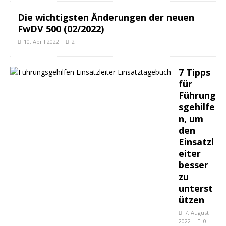
Die wichtigsten Änderungen der neuen
FwDV 500 (02/2022)
10. April 2022
2
7 Tipps
für
Führung
sgehilfe
n, um
den
Einsatzl
eiter
besser
zu
unterst
ützen
7. August
2022
0