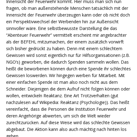
Innensicht der Feuerwehr kommt. Hier muss man sich nun
fragen, ob man außenstehende Menschen tatsächlich mit der
Innensicht der Feuerwehr überzeugen kann oder ob nicht doch
ein Perspektivwechsel der Werbenden hin zur Außensicht
sinnvoller wäre. Eine selbstbewusste Darstellung die das
“Abenteuer Feuerwehr” vermittelt erscheint mir angebrachter
als der BEFEHL mitzumachen, der einem zusätzlich vorwirft
sich bisher gedrückt zu haben. Denn mit einem schlechtem
Gewissen wird sonst eigentlich nur für Hilfsorganisationen (z.B.
NGO’s) geworben, die dadurch Spenden sammeln wollen. Das
heißt die beworbenen können durch eine Spende ihr schlechtes
Gewissen loswerden. Wir hingegen werben für Mitarbeit. Mit
einer einfachen Spende ist man also noch nicht aus dem
Schneider. Diejenigen die dem Aufruf nicht folgen können oder
wollen, entwickeln Reaktanz. Eine Art Trotzverhalten (gut
nachzulesen auf Wikipedia: Reaktanz (Psychologie)). Das heißt
vereinfacht, dass die Personen die Institution Feuerwehr und
deren Angehörige abwerten, um sich die Welt wieder
zurechtzurücken. Auf diese Weise wird das schlechte Gewissen
abgebaut. Die Aktion kann also auch mächtig nach hinten los
gehen.