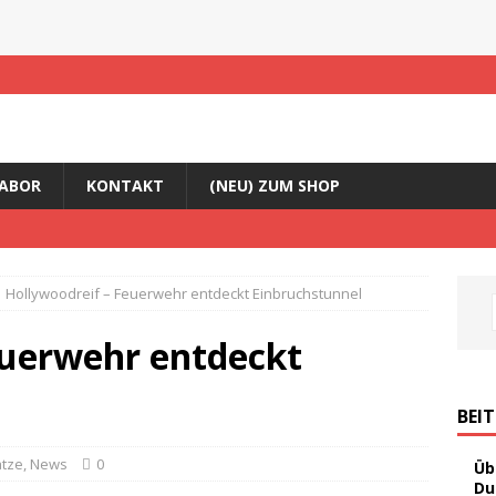
ABOR
KONTAKT
(NEU) ZUM SHOP
Hollywoodreif – Feuerwehr entdeckt Einbruchstunnel
euerwehr entdeckt
BEI
ätze
,
News
0
Üb
Du