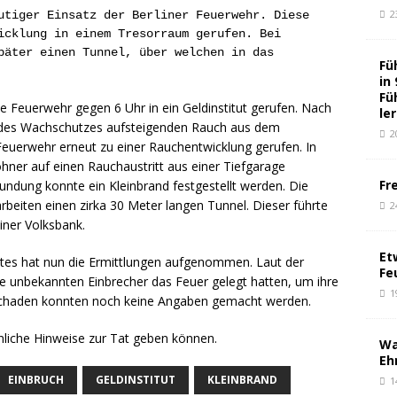
2
utiger Einsatz der Berliner Feuerwehr. Diese
icklung in einem Tresorraum gerufen. Bei
päter einen Tunnel, über welchen in das
Fü
in
Fü
die Feuerwehr gegen 6 Uhr in ein Geldinstitut gerufen. Nach
le
r des Wachschutzes aufsteigenden Rauch aus dem
2
euerwehr erneut zu einer Rauchentwicklung gerufen. In
ner auf einen Rauchaustritt aus einer Tiefgarage
Fr
dung konnte ein Kleinbrand festgestellt werden. Die
beiten einen zirka 30 Meter langen Tunnel. Dieser führte
2
liner Volksbank.
Et
tes hat nun die Ermittlungen aufgenommen. Laut der
Fe
e unbekannten Einbrecher das Feuer gelegt hatten, um ihre
1
Schaden konnten noch keine Angaben gemacht werden.
enliche Hinweise zur Tat geben können.
Wa
Eh
EINBRUCH
GELDINSTITUT
KLEINBRAND
1