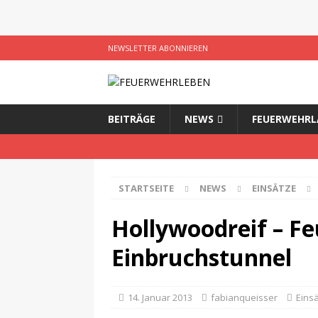
NEWSLETTER ABONNIEREN
BEITRÄGE
NEWS
FEUERWEHRL
STARTSEITE
NEWS
EINSÄTZE
Hollywoodreif – F
Einbruchstunnel
14. Januar 2013
fabianqueisser
Eins