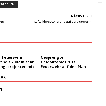
RBRECHEN
NÄCHSTER
ang
Luftbilder: LKW-Brand auf der Autobahn
er Feuerwehr
Gesprengter
t seit 2007 in zehn
Geldautomat ruft
ungsprojekten mit
Feuerwehr auf den Plan
TAR
n