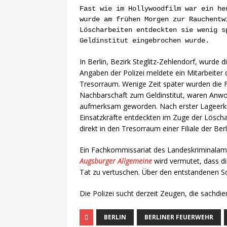
Fast wie im Hollywoodfilm war ein he
wurde am frühen Morgen zur Rauchentw
Löscharbeiten entdeckten sie wenig s
Geldinstitut eingebrochen wurde.
In Berlin, Bezirk Steglitz-Zehlendorf, wurde 
Angaben der Polizei meldete ein Mitarbeite
Tresorraum. Wenige Zeit später wurden die F
Nachbarschaft zum Geldinstitut, waren Anwoh
aufmerksam geworden. Nach erster Lageerkun
Einsatzkräfte entdeckten im Zuge der Löschar
direkt in den Tresorraum einer Filiale der Ber
Ein Fachkommissariat des Landeskriminalam
Augsburger Allgemeine
wird vermutet, dass di
Tat zu vertuschen. Über den entstandenen 
Die Polizei sucht derzeit Zeugen, die sachdi
BERLIN
BERLINER FEUERWEHR