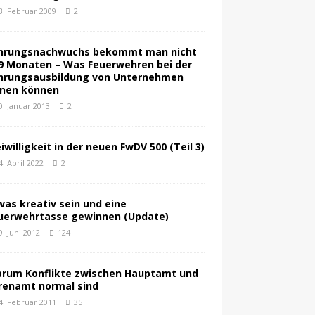
3. Februar 2009
2
hrungsnachwuchs bekommt man nicht
 9 Monaten – Was Feuerwehren bei der
hrungsausbildung von Unternehmen
rnen können
0. Januar 2013
2
eiwilligkeit in der neuen FwDV 500 (Teil 3)
4. April 2022
2
was kreativ sein und eine
uerwehrtasse gewinnen (Update)
9. Juni 2012
124
rum Konflikte zwischen Hauptamt und
renamt normal sind
4. Februar 2011
35