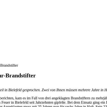
Brandstifter
r-Brandstifter
l in Bielefeld gesprochen. Zwei von Ihnen müssen mehrere Jahre in H
richten, kam es im Fall von drei angeklagten Brandstiftern zu mehrjä
n Feuer in Bielefeld seit Jahrzehnten gipfelte. Bei dem Einsatz ging 
er Angeklagten muss mit 25 Jahren nun für sechs Jahre in Haft. Sein 23-