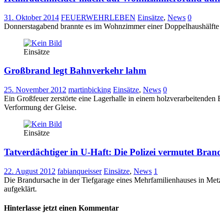
31. Oktober 2014
FEUERWEHRLEBEN
Einsätze
,
News
0
Donnerstagabend brannte es im Wohnzimmer einer Doppelhaushälfte i
Einsätze
Großbrand legt Bahnverkehr lahm
25. November 2012
martinbicking
Einsätze
,
News
0
Ein Großfeuer zerstörte eine Lagerhalle in einem holzverarbeitenden
Verformung der Gleise.
Einsätze
Tatverdächtiger in U-Haft: Die Polizei vermutet Bran
22. August 2012
fabianqueisser
Einsätze
,
News
1
Die Brandursache in der Tiefgarage eines Mehrfamilienhauses in Me
aufgeklärt.
Hinterlasse jetzt einen Kommentar