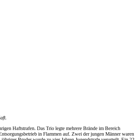
aft.
hrigen Haftstrafen. Das Trio legte mehrere Brände im Bereich
ein Entsorgungsbetrieb in Flammen auf. Zwei der jungen Männer waren
jähriger Bruder wurde zu vier Jahren Jugendstrafe verurteilt. Ein 22-