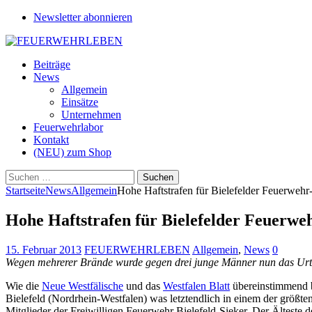
Newsletter abonnieren
Beiträge
News
Allgemein
Einsätze
Unternehmen
Feuerwehrlabor
Kontakt
(NEU) zum Shop
Suchen
nach:
Startseite
News
Allgemein
Hohe Haftstrafen für Bielefelder Feuerwehr-
Hohe Haftstrafen für Bielefelder Feuerweh
15. Februar 2013
FEUERWEHRLEBEN
Allgemein
,
News
0
Wegen mehrerer Brände wurde gegen drei junge Männer nun das Urtei
Wie die
Neue Westfälische
und das
Westfalen Blatt
übereinstimmend be
Bielefeld (Nordrhein-Westfalen) was letztendlich in einem der größte
Mitglieder der Freiwilligen Feuerwehr Bielefeld-Sieker. Der Älteste d