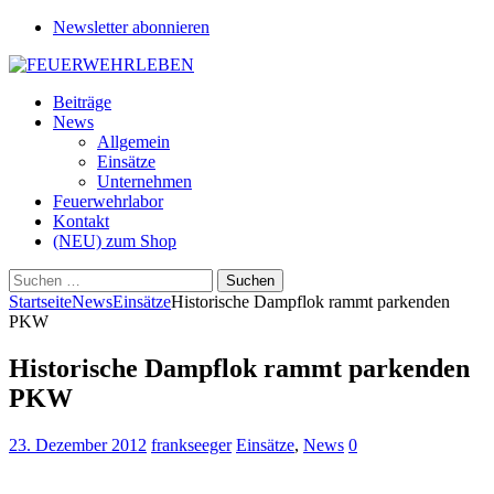
Newsletter abonnieren
Beiträge
News
Allgemein
Einsätze
Unternehmen
Feuerwehrlabor
Kontakt
(NEU) zum Shop
Suchen
nach:
Startseite
News
Einsätze
Historische Dampflok rammt parkenden
PKW
Historische Dampflok rammt parkenden
PKW
23. Dezember 2012
frankseeger
Einsätze
,
News
0