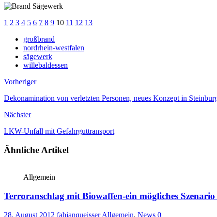
1
2
3
4
5
6
7
8
9
10
11
12
13
großbrand
nordrhein-westfalen
sägewerk
willebaldessen
Vorheriger
Dekonamination von verletzten Personen, neues Konzept in Steinbur
Nächster
LKW-Unfall mit Gefahrguttransport
Ähnliche Artikel
Allgemein
Terroranschlag mit Biowaffen-ein mögliches Szenario 
28. August 2012
fabianqueisser
Allgemein
,
News
0