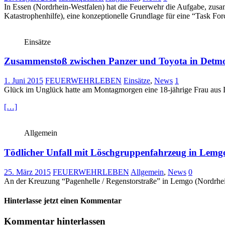
In Essen (Nordrhein-Westfalen) hat die Feuerwehr die Aufgabe, zu
Katastrophenhilfe), eine konzeptionelle Grundlage für eine “Task Fo
Einsätze
Zusammenstoß zwischen Panzer und Toyota in Detm
1. Juni 2015
FEUERWEHRLEBEN
Einsätze
,
News
1
Glück im Unglück hatte am Montagmorgen eine 18-jährige Frau aus 
[…]
Allgemein
Tödlicher Unfall mit Löschgruppenfahrzeug in Lemg
25. März 2015
FEUERWEHRLEBEN
Allgemein
,
News
0
An der Kreuzung “Pagenhelle / Regenstorstraße” in Lemgo (Nordrhe
Hinterlasse jetzt einen Kommentar
Kommentar hinterlassen