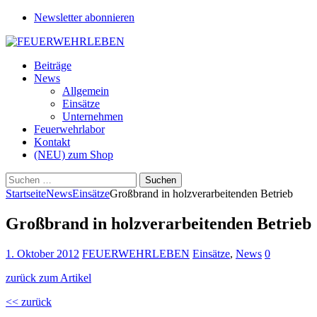
Newsletter abonnieren
Beiträge
News
Allgemein
Einsätze
Unternehmen
Feuerwehrlabor
Kontakt
(NEU) zum Shop
Suchen
nach:
Startseite
News
Einsätze
Großbrand in holzverarbeitenden Betrieb
Großbrand in holzverarbeitenden Betrieb
1. Oktober 2012
FEUERWEHRLEBEN
Einsätze
,
News
0
zurück zum Artikel
<< zurück