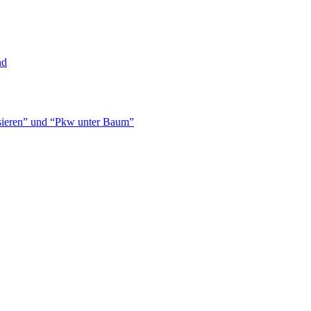
nd
isieren” und “Pkw unter Baum”