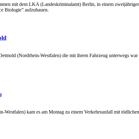
sammen mit dem LKA (Landeskriminalamt) Berlin, in einem zweijährige
rce Biologie” aufzubauen.
old
Detmold (Nordrhein-Westfalen) die mit ihrem Fahrzeug unterwegs war
o
in-Westfalen) kam es am Montag zu einem Verkehrsunfall mit tödlich