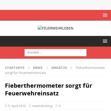
STARTSEITE
NEWS
EINSÄTZE
Fieberthermometer
sorgt für Feuerwehreinsatz
Fieberthermometer sorgt für
Feuerwehreinsatz
5. April 2013
martinbicking
0