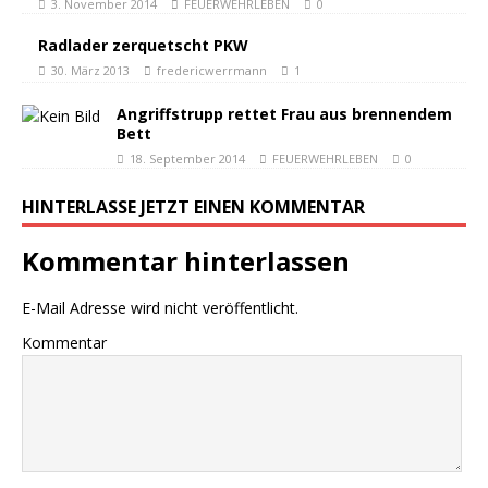
3. November 2014
FEUERWEHRLEBEN
0
Radlader zerquetscht PKW
30. März 2013
fredericwerrmann
1
Angriffstrupp rettet Frau aus brennendem
Bett
18. September 2014
FEUERWEHRLEBEN
0
HINTERLASSE JETZT EINEN KOMMENTAR
Kommentar hinterlassen
E-Mail Adresse wird nicht veröffentlicht.
Kommentar