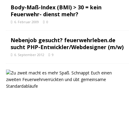
Body-Maß-Index (BMI) > 30 = kein
Feuerwehr- dienst mehr?
6. Februar 2009
0
Nebenjob gesucht? feuerwehrleben.de
sucht PHP-Entwickler/Webdesigner (m/w)
6. September 2012
9
D
r
i
l
l
D
i
c
h