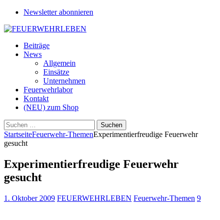
Newsletter abonnieren
Beiträge
News
Allgemein
Einsätze
Unternehmen
Feuerwehrlabor
Kontakt
(NEU) zum Shop
Suchen
nach:
Startseite
Feuerwehr-Themen
Experimentierfreudige Feuerwehr
gesucht
Experimentierfreudige Feuerwehr
gesucht
1. Oktober 2009
FEUERWEHRLEBEN
Feuerwehr-Themen
9