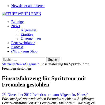
Newsletter abonnieren
Beiträge
News
Allgemein
Einsätze
Unternehmen
Feuerwehrlabor
Kontakt
(NEU) zum Shop
Suchen
nach:
Startseite
News
Allgemein
Einsatzfahrzeug für Spritztour mit
Freunden gestohlen
Einsatzfahrzeug für Spritztour mit
Freunden gestohlen
23. November 2012
fredericwerrmann
Allgemein
,
News
0
Für eine Spritztour mit seinen Freunden stiehlt ein 21-jähriger
Feuerwehrmann von der Feuerwehr Hamborn in Duisburg ein