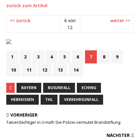
zurück zum Artikel
<< zurück
6 von
weiter >>
12
1
2
3
4
5
6
7
8
9
10
11
12
13
14
BAYERN
BUSUNFALL
ECHING
HEBEKISSEN
THL
VERKEHRSUNFALL
VORHERIGER
Tatverdächtiger in U-Haft: Die Polizei vermutet Brandstiftung
NÄCHSTER