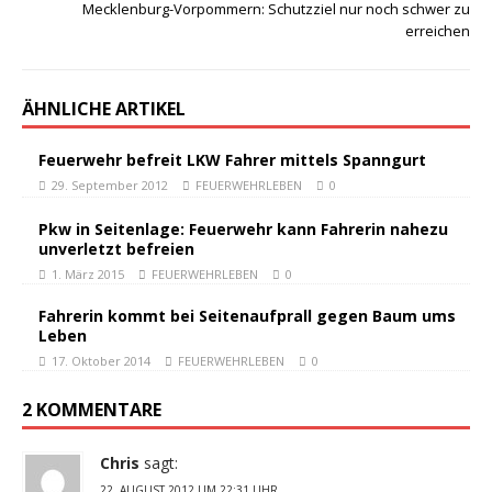
Mecklenburg-Vorpommern: Schutzziel nur noch schwer zu
erreichen
ÄHNLICHE ARTIKEL
Feuerwehr befreit LKW Fahrer mittels Spanngurt
29. September 2012
FEUERWEHRLEBEN
0
Pkw in Seitenlage: Feuerwehr kann Fahrerin nahezu
unverletzt befreien
1. März 2015
FEUERWEHRLEBEN
0
Fahrerin kommt bei Seitenaufprall gegen Baum ums
Leben
17. Oktober 2014
FEUERWEHRLEBEN
0
2 KOMMENTARE
Chris
sagt:
22. AUGUST 2012 UM 22:31 UHR