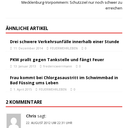
Mecklenburg-Vorpommern: Schutzziel nur noch schwer zu
erreichen
ÄHNLICHE ARTIKEL
Drei schwere Verkehrsunfälle innerhalb einer Stunde
11. Dezember 2014
FEUERWEHRLEBEN
0
PKW prallt gegen Tankstelle und fängt Feuer
13. Januar 2013
fredericwerrmann
0
Frau kommt bei Chlorgasaustritt im Schwimmbad in
Bad Füssing ums Leben
1. April 2015
FEUERWEHRLEBEN
0
2 KOMMENTARE
Chris
sagt:
22. AUGUST 2012 UM 22:31 UHR