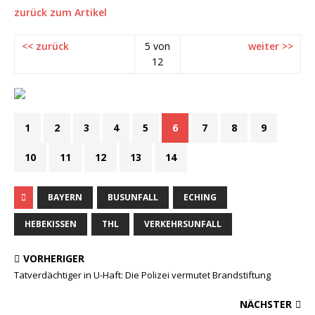
zurück zum Artikel
<< zurück
5 von
weiter >>
12
1
2
3
4
5
6
7
8
9
10
11
12
13
14
BAYERN
BUSUNFALL
ECHING
HEBEKISSEN
THL
VERKEHRSUNFALL
VORHERIGER
Tatverdächtiger in U-Haft: Die Polizei vermutet Brandstiftung
NÄCHSTER