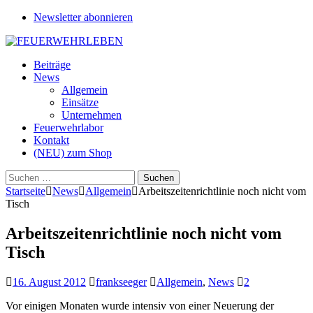
Newsletter abonnieren
Beiträge
News
Allgemein
Einsätze
Unternehmen
Feuerwehrlabor
Kontakt
(NEU) zum Shop
Suchen
nach:
Startseite
News
Allgemein
Arbeitszeitenrichtlinie noch nicht vom
Tisch
Arbeitszeitenrichtlinie noch nicht vom
Tisch
16. August 2012
frankseeger
Allgemein
,
News
2
Vor einigen Monaten wurde intensiv von einer Neuerung der