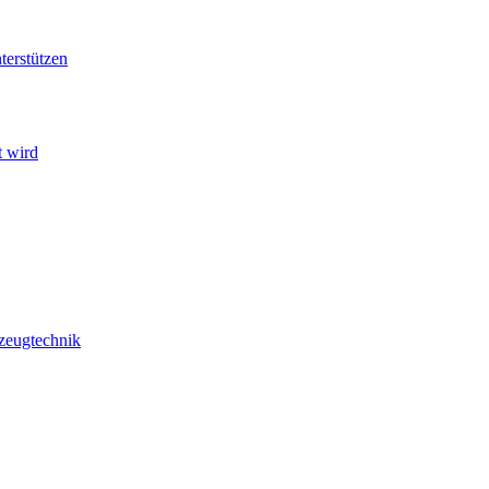
terstützen
t wird
zeugtechnik