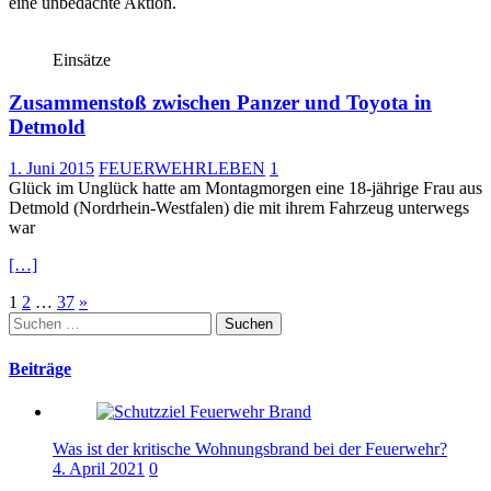
eine unbedachte Aktion.
Einsätze
Zusammenstoß zwischen Panzer und Toyota in
Detmold
1. Juni 2015
FEUERWEHRLEBEN
1
Glück im Unglück hatte am Montagmorgen eine 18-jährige Frau aus
Detmold (Nordrhein-Westfalen) die mit ihrem Fahrzeug unterwegs
war
[…]
Seitennummerierung
1
2
…
37
»
Suchen
der
nach:
Beiträge
Beiträge
Was ist der kritische Wohnungsbrand bei der Feuerwehr?
4. April 2021
0