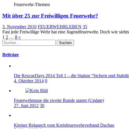
Feuerwehr-Themen
Mit über 25 zur Freiwilligen Feuerwehr?
3. November 2010
FEUERWEHRLEBEN
35
Fast jede Freiwillige Wehr hat eine Jugendfeuerwehr. Doch wie sieht
Seitennummerierung
1
2
…
8
»
Suchen
der
nach:
Beiträge
Beiträge
Die RescueDays 2014 Teil 1 – die Station “Sichern und Stabil
4. Oktober 2014
0
Feuerwehrtasse die zweite Runde startet (Update)
27. Juni 2012
30
Kleiner Relaunch vom Kreisfeuerwehrverband Dachau