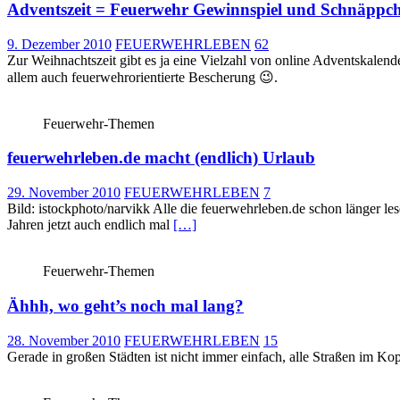
Adventszeit = Feuerwehr Gewinnspiel und Schnäppch
9. Dezember 2010
FEUERWEHRLEBEN
62
Zur Weihnachtszeit gibt es ja eine Vielzahl von online Adventskale
allem auch feuerwehrorientierte Bescherung 😉.
Feuerwehr-Themen
feuerwehrleben.de macht (endlich) Urlaub
29. November 2010
FEUERWEHRLEBEN
7
Bild: istockphoto/narvikk Alle die feuerwehrleben.de schon länger l
Jahren jetzt auch endlich mal
[…]
Feuerwehr-Themen
Ähhh, wo geht’s noch mal lang?
28. November 2010
FEUERWEHRLEBEN
15
Gerade in großen Städten ist nicht immer einfach, alle Straßen im K