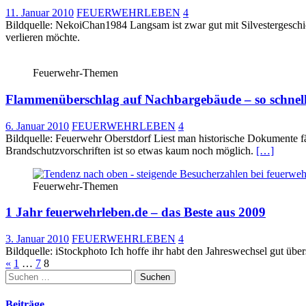
11. Januar 2010
FEUERWEHRLEBEN
4
Bildquelle: NekoiChan1984 Langsam ist zwar gut mit Silvestergeschic
verlieren möchte.
Feuerwehr-Themen
Flammenüberschlag auf Nachbargebäude – so schnell
6. Januar 2010
FEUERWEHRLEBEN
4
Bildquelle: Feuerwehr Oberstdorf Liest man historische Dokumente fä
Brandschutzvorschriften ist so etwas kaum noch möglich.
[…]
Feuerwehr-Themen
1 Jahr feuerwehrleben.de – das Beste aus 2009
3. Januar 2010
FEUERWEHRLEBEN
4
Bildquelle: iStockphoto Ich hoffe ihr habt den Jahreswechsel gut üb
Seitennummerierung
«
1
…
7
8
Suchen
der
nach:
Beiträge
Beiträge