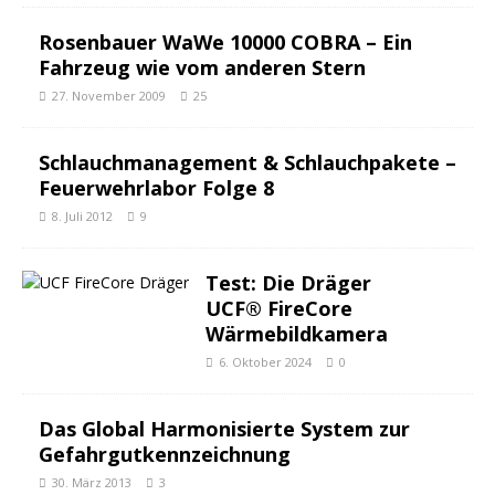
Rosenbauer WaWe 10000 COBRA – Ein
Fahrzeug wie vom anderen Stern
27. November 2009
25
Schlauchmanagement & Schlauchpakete –
Feuerwehrlabor Folge 8
8. Juli 2012
9
Test: Die Dräger
UCF® FireCore
Wärmebildkamera
6. Oktober 2024
0
Das Global Harmonisierte System zur
Gefahrgutkennzeichnung
30. März 2013
3