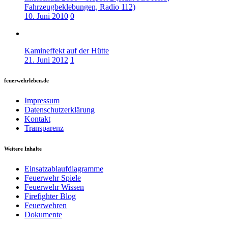
Fahrzeugbeklebungen, Radio 112)
10. Juni 2010
0
Kamineffekt auf der Hütte
21. Juni 2012
1
feuerwehrleben.de
Impressum
Datenschutzerklärung
Kontakt
Transparenz
Weitere Inhalte
Einsatzablaufdiagramme
Feuerwehr Spiele
Feuerwehr Wissen
Firefighter Blog
Feuerwehren
Dokumente