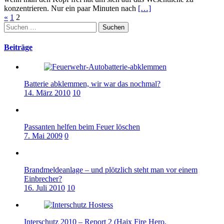
konzentrieren. Nur ein paar Minuten nach
[…]
Seitennummerierung
«
1
2
Suchen
der
nach:
Beiträge
Beiträge
Batterie abklemmen, wir war das nochmal?
14. März 2010
10
Passanten helfen beim Feuer löschen
7. Mai 2009
0
Brandmeldeanlage – und plötzlich steht man vor einem
Einbrecher?
16. Juli 2010
10
Interschutz 2010 – Report 2 (Haix Fire Hero,