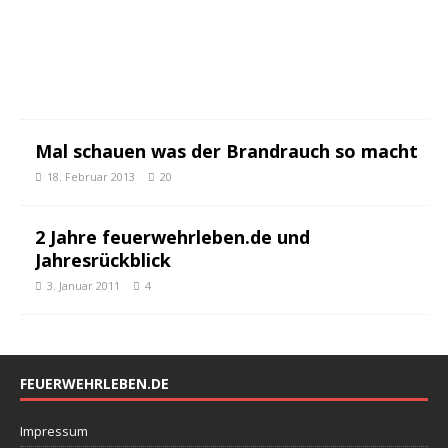
2
0
1
1
8
Mal schauen was der Brandrauch so macht
18. Februar 2013
20
2 Jahre feuerwehrleben.de und
Jahresrückblick
3. Januar 2011
4
FEUERWEHRLEBEN.DE
Impressum