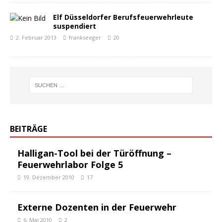
Elf Düsseldorfer Berufsfeuerwehrleute
suspendiert
2. Februar 2013
frankseeger
20
BEITRÄGE
Halligan-Tool bei der Türöffnung –
Feuerwehrlabor Folge 5
19. Dezember 2010
17
Externe Dozenten in der Feuerwehr
6. Mai 2010
2