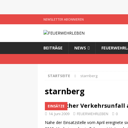
NEWSLETTER ABONNIEREN
BEITRÄGE
NEWS
FEUERWEHRL
STARTSEITE
starnberg
starnberg
Tödlicher Verkehrsunfall
EINSÄTZE
14. Juni 2009
FEUERWEHRLEBEN
0
Nahe der Einsatzstelle vom April ereignete s