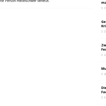
ine Person mittelschwer verletzt.
ma
3
Ge
Kr
2
Zw
Fe
2
Mu
2
Di
Fa
9