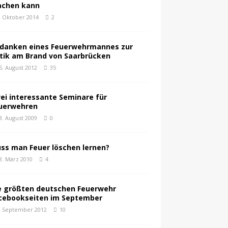
chen kann
. Oktober 2014
2
danken eines Feuerwehrmannes zur
itik am Brand von Saarbrücken
5. August 2012
35
ei interessante Seminare für
uerwehren
3. August 2009
0
ss man Feuer löschen lernen?
8. März 2010
4
e größten deutschen Feuerwehr
cebookseiten im September
. September 2012
10