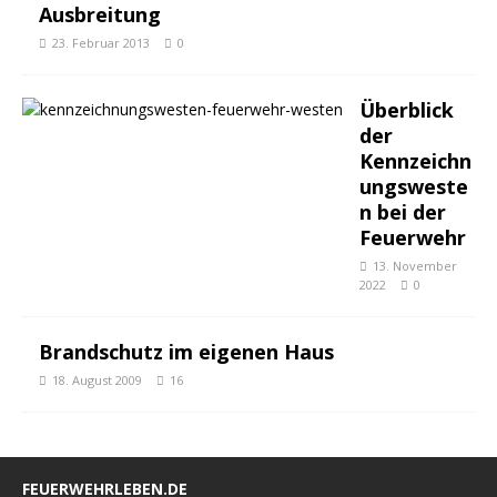
Ausbreitung
23. Februar 2013
0
Überblick
der
Kennzeichn
ungsweste
n bei der
Feuerwehr
13. November
2022
0
Brandschutz im eigenen Haus
18. August 2009
16
FEUERWEHRLEBEN.DE