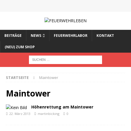
BEITRÄGE
NEWS
FEUERWEHRLABOR
KONTAKT
(NEU) ZUM SHOP
STARTSEITE
Maintower
Maintower
Höhenrettung am Maintower
22. März 2013
martinbicking
0