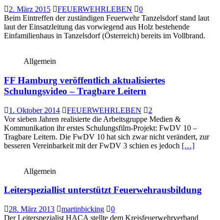
2. März 2015
FEUERWEHRLEBEN
0
Beim Eintreffen der zuständigen Feuerwehr Tanzelsdorf stand laut
laut der Einsatzleitung das vorwiegend aus Holz bestehende
Einfamilienhaus in Tanzelsdorf (Österreich) bereits im Vollbrand.
Allgemein
FF Hamburg veröffentlich aktualisiertes
Schulungsvideo – Tragbare Leitern
1. Oktober 2014
FEUERWEHRLEBEN
2
Vor sieben Jahren realisierte die Arbeitsgruppe Medien &
Kommunikation ihr erstes Schulungsfilm-Projekt: FwDV 10 –
Tragbare Leitern. Die FwDV 10 hat sich zwar nicht verändert, zur
besseren Vereinbarkeit mit der FwDV 3 schien es jedoch
[…]
Allgemein
Leiterspeziallist unterstützt Feuerwehrausbildung
28. März 2013
martinbicking
0
Der Leiterspezialist HACA stellte dem Kreisfeuerwehrverband