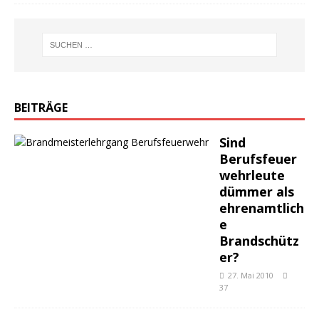
BEITRÄGE
Sind
Berufsfeuer
wehrleute
dümmer als
ehrenamtlich
e
Brandschütz
er?
27. Mai 2010
37