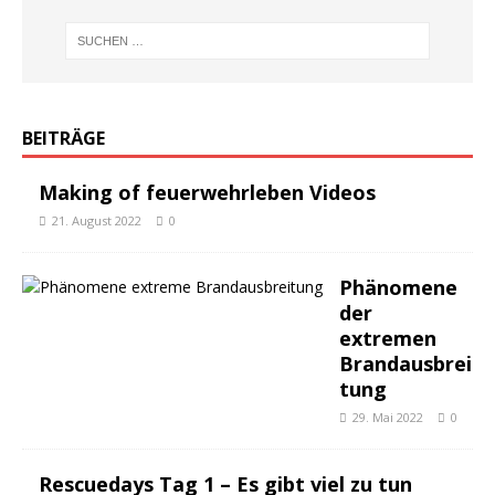
BEITRÄGE
Making of feuerwehrleben Videos
21. August 2022
0
Phänomene
der
extremen
Brandausbrei
tung
29. Mai 2022
0
Rescuedays Tag 1 – Es gibt viel zu tun