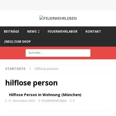
BEITRÄGE
NEWS
FEUERWEHRLABOR
KONTAKT
(NEU) ZUM SHOP
STARTSEITE
hilflose person
hilflose person
Hilflose Person in Wohnung (München)
11. November 2005
FEUERWEHRLEBEN
0