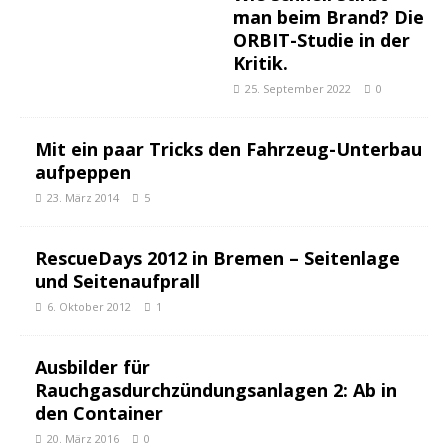
man beim Brand? Die
ORBIT-Studie in der
Kritik.
25. September 2022
0
Mit ein paar Tricks den Fahrzeug-Unterbau
aufpeppen
23. März 2014
5
RescueDays 2012 in Bremen – Seitenlage
und Seitenaufprall
6. Oktober 2012
1
Ausbilder für
Rauchgasdurchzündungsanlagen 2: Ab in
den Container
20. März 2016
0