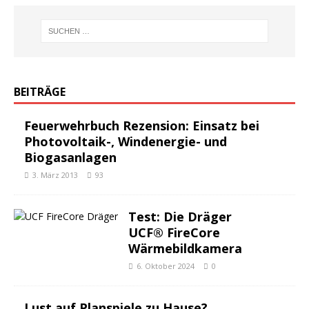
BEITRÄGE
Feuerwehrbuch Rezension: Einsatz bei
Photovoltaik-, Windenergie- und
Biogasanlagen
3. März 2013
93
Test: Die Dräger
UCF® FireCore
Wärmebildkamera
6. Oktober 2024
0
Lust auf Planspiele zu Hause?