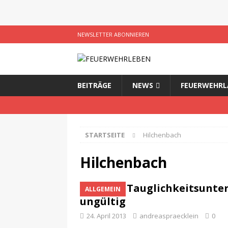
NEWSLETTER ABONNIEREN
BEITRÄGE
NEWS
FEUERWEHRL
STARTSEITE
Hilchenbach
Hilchenbach
Tauglichkeitsunte
ALLGEMEIN
ungültig
24. April 2013
andreaspraecklein
0