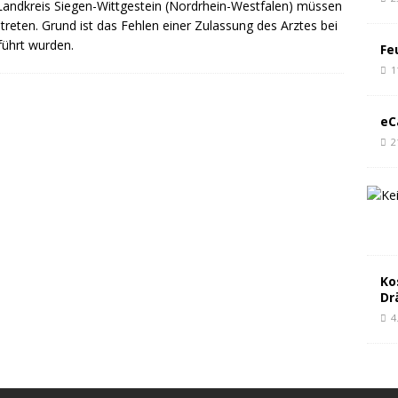
andkreis Siegen-Wittgestein (Nordrhein-Westfalen) müssen
reten. Grund ist das Fehlen einer Zulassung des Arztes bei
ührt wurden.
Fe
1
eC
2
Ko
Dr
4