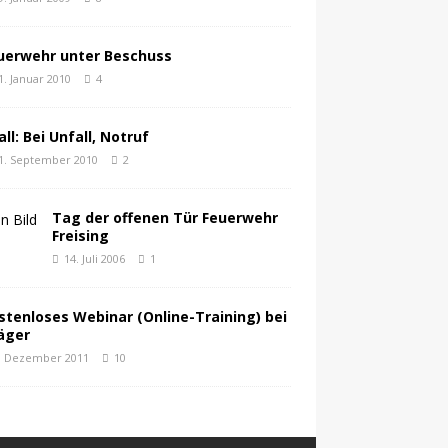
uerwehr unter Beschuss
1. Januar 2010
4
all: Bei Unfall, Notruf
1. September 2010
2
Tag der offenen Tür Feuerwehr
Freising
14. Juli 2006
1
stenloses Webinar (Online-Training) bei
äger
. Dezember 2011
10