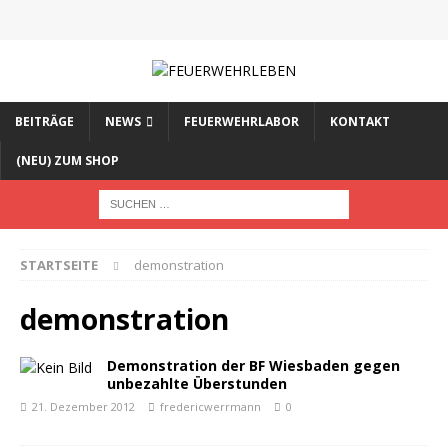
BEITRÄGE
NEWS
FEUERWEHRLABOR
KONTAKT
(NEU) ZUM SHOP
STARTSEITE
demonstration
demonstration
Demonstration der BF Wiesbaden gegen
unbezahlte Überstunden
21. Dezember 2012
fredericwerrmann
0