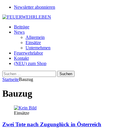
Newsletter abonnieren
Beiträge
News
Allgemein
Einsätze
Unternehmen
Feuerwehrlabor
Kontakt
(NEU) zum Shop
Suchen
nach:
Startseite
Bauzug
Bauzug
Einsätze
Zwei Tote nach Zugunglück in Österreich