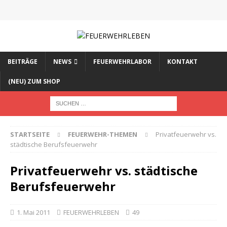
BEITRÄGE
NEWS
FEUERWEHRLABOR
KONTAKT
(NEU) ZUM SHOP
STARTSEITE
FEUERWEHR-THEMEN
Privatfeuerwehr vs.
städtische Berufsfeuerwehr
Privatfeuerwehr vs. städtische
Berufsfeuerwehr
1. Mai 2011
FEUERWEHRLEBEN
49