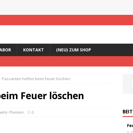
ABOR
KONTAKT
(NEU) ZUM SHOP
Passanten helfen beim Feuer löschen
beim Feuer löschen
BEI
wehr-Themen
0
Fe
2