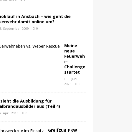
oklauf in Ansbach – wie geht die
uerwehr damit online um?
8. September 2009
9
Meine
neue
Feuerweh
r-
Challenge
startet
8. Juni
2025
0
 sieht die Ausbildung für
albrandausbilder aus (Teil 4)
7. April 2016
0
Greifzug PKW