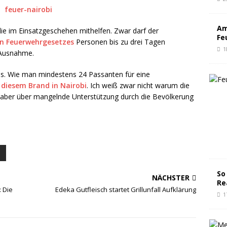
Am
die im Einsatzgeschehen mithelfen. Zwar darf der
Fe
hen Feuerwehrgesetzes
Personen bis zu drei Tagen
1
e Ausnahme.
us. Wie man mindestens 24 Passanten für eine
n
diesem Brand in Nairobi
. Ich weiß zwar nicht warum die
n, aber über mangelnde Unterstützung durch die Bevölkerung
So
NÄCHSTER
Re
: Die
Edeka Gutfleisch startet Grillunfall Aufklärung
1