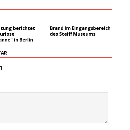
itung berichtet
Brand im Eingangsbereich
uriose
des Steiff Museums
nne" in Berlin
TAR
n