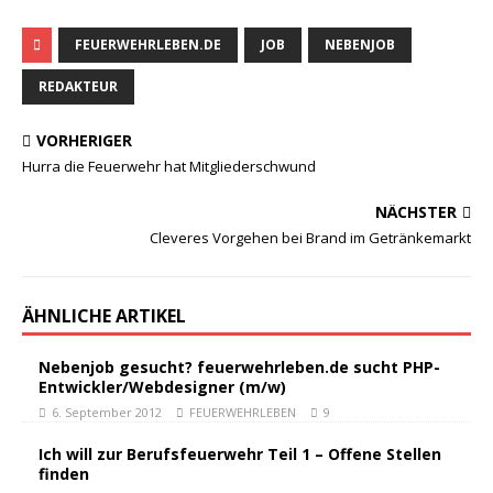
FEUERWEHRLEBEN.DE
JOB
NEBENJOB
REDAKTEUR
VORHERIGER
Hurra die Feuerwehr hat Mitgliederschwund
NÄCHSTER
Cleveres Vorgehen bei Brand im Getränkemarkt
ÄHNLICHE ARTIKEL
Nebenjob gesucht? feuerwehrleben.de sucht PHP-
Entwickler/Webdesigner (m/w)
6. September 2012
FEUERWEHRLEBEN
9
Ich will zur Berufsfeuerwehr Teil 1 – Offene Stellen
finden