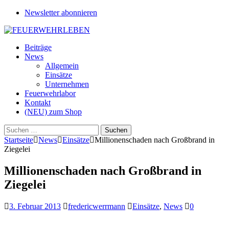
Newsletter abonnieren
Beiträge
News
Allgemein
Einsätze
Unternehmen
Feuerwehrlabor
Kontakt
(NEU) zum Shop
Suchen
nach:
Startseite
News
Einsätze
Millionenschaden nach Großbrand in
Ziegelei
Millionenschaden nach Großbrand in
Ziegelei
3. Februar 2013
fredericwerrmann
Einsätze
,
News
0