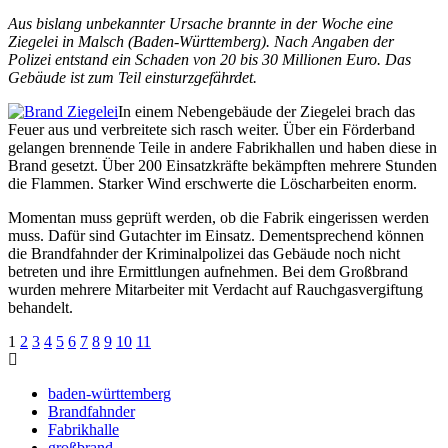
Aus bislang unbekannter Ursache brannte in der Woche eine
Ziegelei in Malsch (Baden-Württemberg). Nach Angaben der
Polizei entstand ein Schaden von 20 bis 30 Millionen Euro. Das
Gebäude ist zum Teil einsturzgefährdet.
In einem Nebengebäude der Ziegelei brach das
Feuer aus und verbreitete sich rasch weiter. Über ein Förderband
gelangen brennende Teile in andere Fabrikhallen und haben diese in
Brand gesetzt. Über 200 Einsatzkräfte bekämpften mehrere Stunden
die Flammen. Starker Wind erschwerte die Löscharbeiten enorm.
Momentan muss geprüft werden, ob die Fabrik eingerissen werden
muss. Dafür sind Gutachter im Einsatz. Dementsprechend können
die Brandfahnder der Kriminalpolizei das Gebäude noch nicht
betreten und ihre Ermittlungen aufnehmen. Bei dem Großbrand
wurden mehrere Mitarbeiter mit Verdacht auf Rauchgasvergiftung
behandelt.
1
2
3
4
5
6
7
8
9
10
11
baden-württemberg
Brandfahnder
Fabrikhalle
großbrand