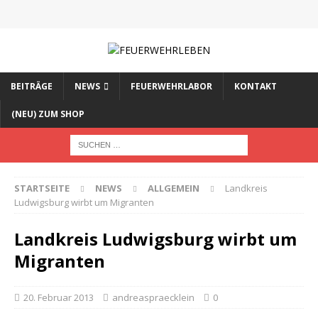
BEITRÄGE
NEWS
FEUERWEHRLABOR
KONTAKT
(NEU) ZUM SHOP
STARTSEITE
NEWS
ALLGEMEIN
Landkreis
Ludwigsburg wirbt um Migranten
Landkreis Ludwigsburg wirbt um
Migranten
20. Februar 2013
andreaspraecklein
0