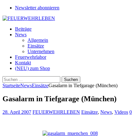
Newsletter abonnieren
Beiträge
News
Allgemein
Einsätze
Unternehmen
Feuerwehrlabor
Kontakt
(NEU) zum Shop
Suchen
nach:
Startseite
News
Einsätze
Gasalarm in Tiefgarage (München)
Gasalarm in Tiefgarage (München)
28. April 2007
FEUERWEHRLEBEN
Einsätze
,
News
,
Videos
0