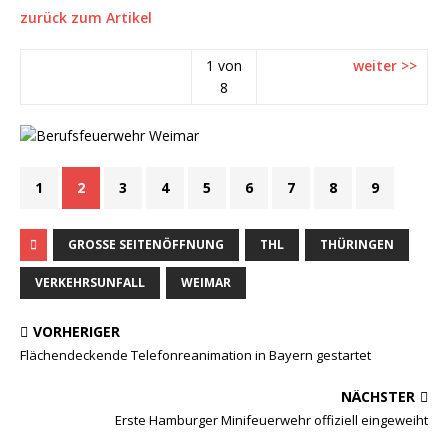
zurück zum Artikel
1 von
weiter >>
8
1
2
3
4
5
6
7
8
9
GROSSE SEITENÖFFNUNG
THL
THÜRINGEN
VERKEHRSUNFALL
WEIMAR
VORHERIGER
Flächendeckende Telefonreanimation in Bayern gestartet
NÄCHSTER
Erste Hamburger Minifeuerwehr offiziell eingeweiht