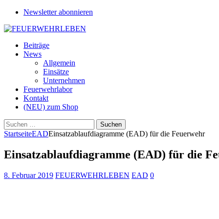
Newsletter abonnieren
Beiträge
News
Allgemein
Einsätze
Unternehmen
Feuerwehrlabor
Kontakt
(NEU) zum Shop
Suchen
nach:
Startseite
EAD
Einsatzablaufdiagramme (EAD) für die Feuerwehr
Einsatzablaufdiagramme (EAD) für die F
8. Februar 2019
FEUERWEHRLEBEN
EAD
0