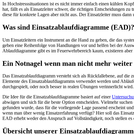
In Hochstresssituationen ist es nicht immer einfach einen kühlen Kop
hat, fällt es als Einsatzleiter schwer, die richtigen Entscheidungen z
diese für konkrete Lagen aber nicht aus. Der Einsatzleiter muss dann
Was sind Einsatzablaufdiagramme (EAD)
Um Einsatzleitern ein Instrument an die Hand zu geben, die das syste
geben eine Reihenfolge von Handlungen vor und helfen bei der Ausw
Ablaufdiagramme gibt es im Feuerwehrbereich kaum, existieren aber in
Ein Notnagel wenn man nicht mehr weiter
Das Einsatzablaufdiagramm versteht sich als Rückfallebene, auf die z
Elemente des Einsatzablaufdiagramms verwendet werden und Abläufe 
durchgespielt, oder noch besser in realen Übungen verinnerlicht wird
Die Idee für die Einsatzablaufdiagramme basiert auf einer
Untersuchu
abwägen und sich für die beste Option entscheiden. Vielmehr suchen d
gefunden wurde, dass für die vorliegende Lage passend erscheint und
wenn man über wenig Einsatzerfahrung verfügt? Hier soll das Einsatz
EAD erhebt weder den Anspruch auf Vollständigkeit, noch stellen es d
Übersicht unserer Einsatzablaufdiagramm