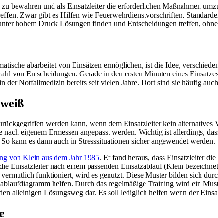
f zu bewahren und als Einsatzleiter die erforderlichen Maßnahmen umzus
u treffen. Zwar gibt es Hilfen wie Feuerwehrdienstvorschriften, Standar
 unter hohem Druck Lösungen finden und Entscheidungen treffen, ohne d
?
matische abarbeitet von Einsätzen ermöglichen, ist die Idee, verschied
ahl von Entscheidungen. Gerade in den ersten Minuten eines Einsatzes
 der Notfallmedizin bereits seit vielen Jahre. Dort sind sie häufig au
 weiß
urückgegriffen werden kann, wenn dem Einsatzleiter kein alternatives 
nach eigenem Ermessen angepasst werden. Wichtig ist allerdings, das
. So kann es dann auch in Stresssituationen sicher angewendet werden.
ng von Klein aus dem Jahr 1985
. Er fand heraus, dass Einsatzleiter di
ie Einsatzleiter nach einem passenden Einsatzablauf (Klein bezeichnet
 vermutlich funktioniert, wird es genutzt. Diese Muster bilden sich du
ablaufdiagramm helfen. Durch das regelmäßige Training wird ein Muster
en alleinigen Lösungsweg dar. Es soll lediglich helfen wenn der Einsat
e