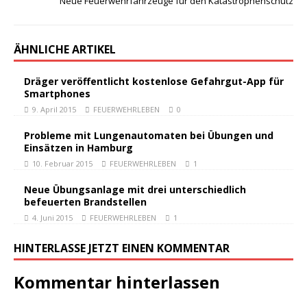
Neue Feuerwehrfahrzeuge für den Katastrophenschutz
ÄHNLICHE ARTIKEL
Dräger veröffentlicht kostenlose Gefahrgut-App für
Smartphones
9. April 2015
FEUERWEHRLEBEN
0
Probleme mit Lungenautomaten bei Übungen und
Einsätzen in Hamburg
10. Februar 2015
FEUERWEHRLEBEN
1
Neue Übungsanlage mit drei unterschiedlich
befeuerten Brandstellen
4. Juni 2015
FEUERWEHRLEBEN
1
HINTERLASSE JETZT EINEN KOMMENTAR
Kommentar hinterlassen