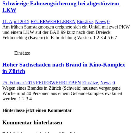
Schwierige Fahrzeugsicherung bei abgestürztem
LKW
11. April 2015
FEUERWEHRLEBEN
Einsätze
,
News
0
Am frühen Samstagmorgen ereignete sich ein Unfall mit zwei PKW
und einem LKW auf der BAB 99 kurz nach dem Dreieck
Feldmoching (Bayern) in Fahrtrichtung Westen. 1 2 3 4 5 6 7
Einsätze
Hoher Sachschaden nach Brand in Kino-Komplex
in Zürich
25. Februar 2015
FEUERWEHRLEBEN
Einsätze
,
News
0
Wegen eines Brandes in Zürich (Schweiz) mussten vergangene
Woche rund 40 Personen aus einem Gebäudekomplex evakuiert
werden. 1 2 3 4
Hinterlasse jetzt einen Kommentar
Kommentar hinterlassen