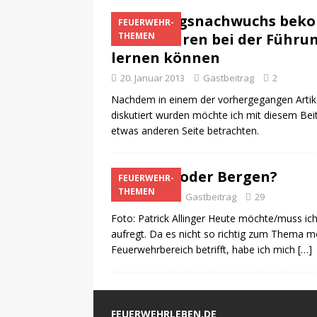
Führungsnachwuchs bekom
FEUERWEHR-
Feuerwehren bei der Führ
THEMEN
lernen können
20. Januar 2013
Gastbeitrag
2
Nachdem in einem der vorhergegangen Artike
diskutiert wurden möchte ich mit diesem Be
etwas anderen Seite betrachten.
Retten oder Bergen?
FEUERWEHR-
THEMEN
4. Mai 2012
Gastbeitrag
29
Foto: Patrick Allinger Heute möchte/muss 
aufregt. Da es nicht so richtig zum Thema m
Feuerwehrbereich betrifft, habe ich mich
[…]
FEUERWEHRLEBEN.DE