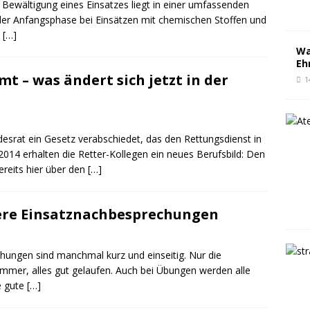
 Bewältigung eines Einsatzes liegt in einer umfassenden
n der Anfangsphase bei Einsätzen mit chemischen Stoffen und
e
[…]
Wa
Eh
t – was ändert sich jetzt in der
1
rat ein Gesetz verabschiedet, das den Rettungsdienst in
014 erhalten die Retter-Kollegen ein neues Berufsbild: Den
ereits hier über den
[…]
ere Einsatznachbesprechungen
hungen sind manchmal kurz und einseitig. Nur die
e immer, alles gut gelaufen. Auch bei Übungen werden alle
e gute
[…]