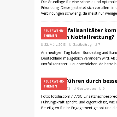
Die Grundlage für eine schnelle und optimale
Erkundung. Diese gestaltet sich vor allem i
Verbindungen schwierig, da meist nur wenig
Der Notfallsanitäter komm
FEUERWEHR-
deutschen Notfallrettung?
THEMEN
22. März 2013
Gastbeitrag
7
Am heutigen Tag haben Bundestag und Bundes
Deutschland maßgeblich verändern wird. Ab 2
Notfallsanitäter. Feuerwehrleben. de hatte b
Besser Führen durch bess
FEUERWEHR-
THEMEN
17. Februar 2013
Gastbeitrag
6
Foto: fotolia.com / 77SG Einsatznachbesprec
Führungskraft spricht, und eigentlich ist, wi
Beteiligten für ihr Engagement gelobt und di