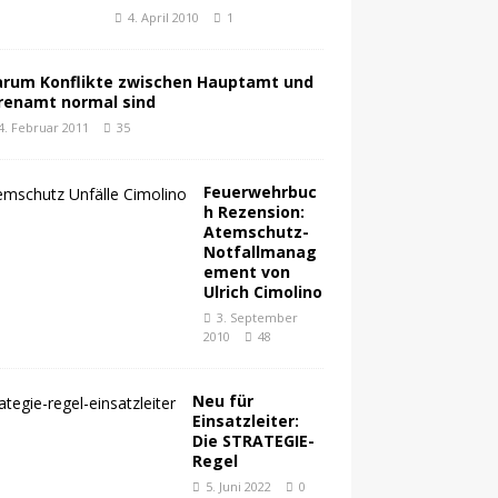
4. April 2010
1
rum Konflikte zwischen Hauptamt und
renamt normal sind
4. Februar 2011
35
Feuerwehrbuc
h Rezension:
Atemschutz-
Notfallmanag
ement von
Ulrich Cimolino
3. September
2010
48
Neu für
Einsatzleiter:
Die STRATEGIE-
Regel
5. Juni 2022
0