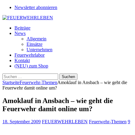
Newsletter abonnieren
Beiträge
News
Allgemein
Einsätze
Unternehmen
Feuerwehrlabor
Kontakt
(NEU) zum Shop
Suchen
nach:
Startseite
Feuerwehr-Themen
Amoklauf in Ansbach – wie geht die
Feuerwehr damit online um?
Amoklauf in Ansbach – wie geht die
Feuerwehr damit online um?
18. September 2009
FEUERWEHRLEBEN
Feuerwehr-Themen
9