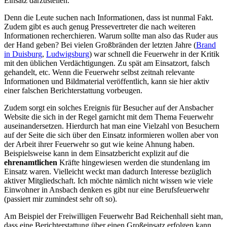
Einsatz darzustellen.
Denn die Leute suchen nach Informationen, dass ist nunmal Fakt.
Zudem gibt es auch genug Pressevertreter die nach weiteren
Informationen recherchieren. Warum sollte man also das Ruder aus
der Hand geben? Bei vielen Großbränden der letzten Jahre (
Brand
in Duisburg
,
Ludwigsburg
) war schnell die Feuerwehr in der Kritik
mit den üblichen Verdächtigungen. Zu spät am Einsatzort, falsch
gehandelt, etc. Wenn die Feuerwehr selbst zeitnah relevante
Informationen und Bildmaterial veröffentlich, kann sie hier aktiv
einer falschen Berichterstattung vorbeugen.
Zudem sorgt ein solches Ereignis für Besucher auf der Ansbacher
Website die sich in der Regel garnicht mit dem Thema Feuerwehr
auseinandersetzen. Hierdurch hat man eine Vielzahl von Besuchern
auf der Seite die sich über den Einsatz informieren wollen aber von
der Arbeit ihrer Feuerwehr so gut wie keine Ahnung haben.
Beispielsweise kann in dem Einsatzbericht explizit auf die
ehrenamtlichen
Kräfte hingewiesen werden die stundenlang im
Einsatz waren. Vielleicht weckt man dadurch Interesse bezüglich
aktiver Mitgliedschaft. Ich möchte nämlich nicht wissen wie viele
Einwohner in Ansbach denken es gibt nur eine Berufsfeuerwehr
(passiert mir zumindest sehr oft so).
Am Beispiel der Freiwilligen Feuerwehr Bad Reichenhall sieht man,
dass eine Berichterstattung über einen Großeinsatz erfolgen kann