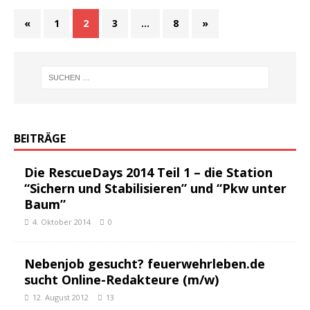
«
1
2
3
…
8
»
BEITRÄGE
Die RescueDays 2014 Teil 1 – die Station
“Sichern und Stabilisieren” und “Pkw unter
Baum”
4. Oktober 2014
0
Nebenjob gesucht? feuerwehrleben.de
sucht Online-Redakteure (m/w)
12. August 2012
13