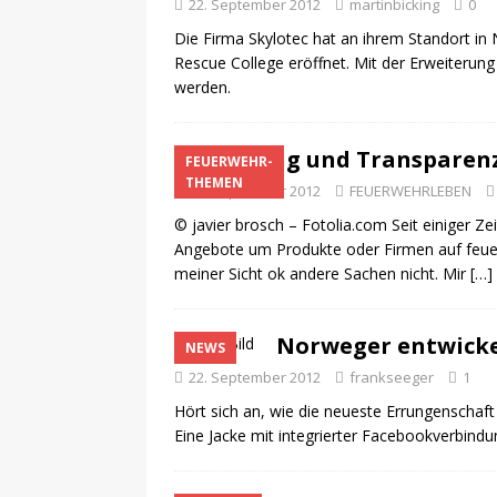
22. September 2012
martinbicking
0
Die Firma Skylotec hat an ihrem Standort in
Rescue College eröffnet. Mit der Erweiterung
werden.
Werbung und Transparenz
FEUERWEHR-
THEMEN
22. September 2012
FEUERWEHRLEBEN
© javier brosch – Fotolia.com Seit einiger 
Angebote um Produkte oder Firmen auf feue
meiner Sicht ok andere Sachen nicht. Mir
[…]
Norweger entwicke
NEWS
22. September 2012
frankseeger
1
Hört sich an, wie die neueste Errungenschaft
Eine Jacke mit integrierter Facebookverbindu