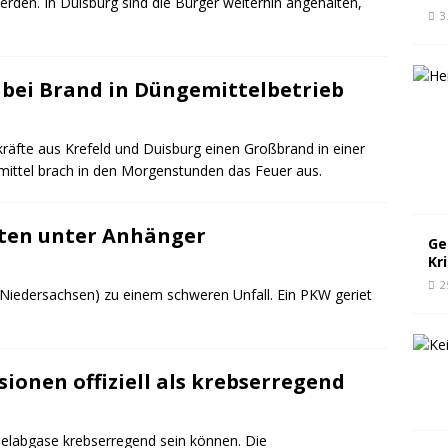
den. In Duisburg sind die Bürger weiterhin angehalten,
3
bei Brand in Düngemittelbetrieb
fte aus Krefeld und Duisburg einen Großbrand in einer
emittel brach in den Morgenstunden das Feuer aus.
zten unter Anhänger
Ge
Kr
2
Niedersachsen) zu einem schweren Unfall. Ein PKW geriet
onen offiziell als krebserregend
selabgase krebserregend sein können. Die