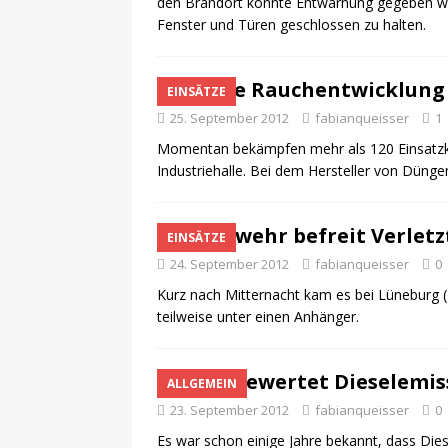
den Brandort konnte Entwarnung gegeben wer
Fenster und Türen geschlossen zu halten.
Starke Rauchentwicklung 
EINSÄTZE
25. September 2012
fabianqueisser
1
Momentan bekämpfen mehr als 120 Einsatzkrä
Industriehalle. Bei dem Hersteller von Düng
Feuerwehr befreit Verlet
EINSÄTZE
24. September 2012
fabianqueisser
0
Kurz nach Mitternacht kam es bei Lüneburg (
teilweise unter einen Anhänger.
WHO bewertet Dieselemissi
ALLGEMEIN
23. September 2012
fabianqueisser
0
Es war schon einige Jahre bekannt, dass Die