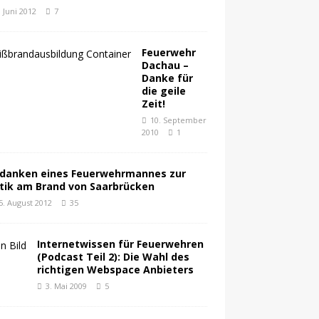
. Juni 2012
7
Feuerwehr
Dachau –
Danke für
die geile
Zeit!
10. September
2010
1
danken eines Feuerwehrmannes zur
itik am Brand von Saarbrücken
5. August 2012
35
Internetwissen für Feuerwehren
(Podcast Teil 2): Die Wahl des
richtigen Webspace Anbieters
3. Mai 2009
5