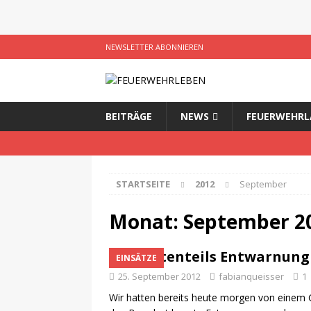
NEWSLETTER ABONNIEREN
BEITRÄGE
NEWS
FEUERWEHRL
STARTSEITE
2012
September
Monat:
September 2
Größtenteils Entwarnung
EINSÄTZE
25. September 2012
fabianqueisser
1
Wir hatten bereits heute morgen von einem G