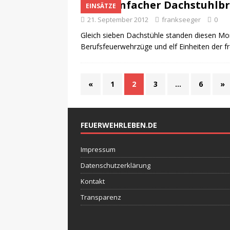
Siebenfacher Dachstuhlbr
EINSÄTZE
21. September 2012
frankseeger
0
Gleich sieben Dachstühle standen diesen Mor
Berufsfeuerwehrzüge und elf Einheiten der 
«
1
2
3
…
6
»
FEUERWEHRLEBEN.DE
Impressum
Datenschutzerklärung
Kontakt
Transparenz