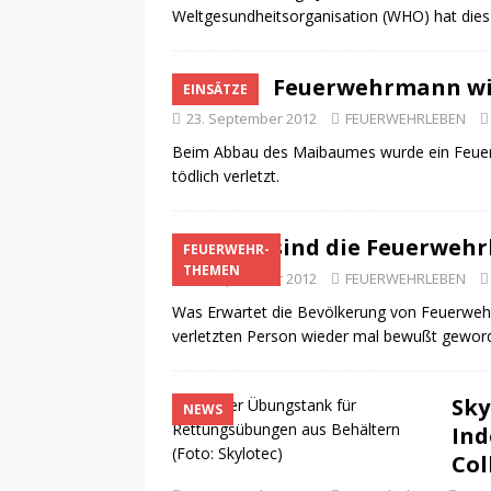
Weltgesundheitsorganisation (WHO) hat dies n
Feuerwehrmann wir
EINSÄTZE
23. September 2012
FEUERWEHRLEBEN
Beim Abbau des Maibaumes wurde ein Feuer
tödlich verletzt.
Mann, sind die Feuerwehr
FEUERWEHR-
THEMEN
23. September 2012
FEUERWEHRLEBEN
Was Erwartet die Bevölkerung von Feuerwehr 
verletzten Person wieder mal bewußt gewor
Sky
NEWS
Ind
Col