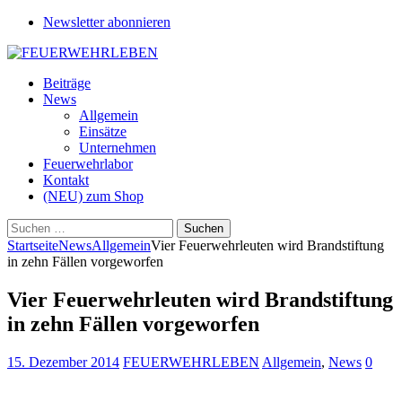
Newsletter abonnieren
Beiträge
News
Allgemein
Einsätze
Unternehmen
Feuerwehrlabor
Kontakt
(NEU) zum Shop
Suchen
nach:
Startseite
News
Allgemein
Vier Feuerwehrleuten wird Brandstiftung
in zehn Fällen vorgeworfen
Vier Feuerwehrleuten wird Brandstiftung
in zehn Fällen vorgeworfen
15. Dezember 2014
FEUERWEHRLEBEN
Allgemein
,
News
0