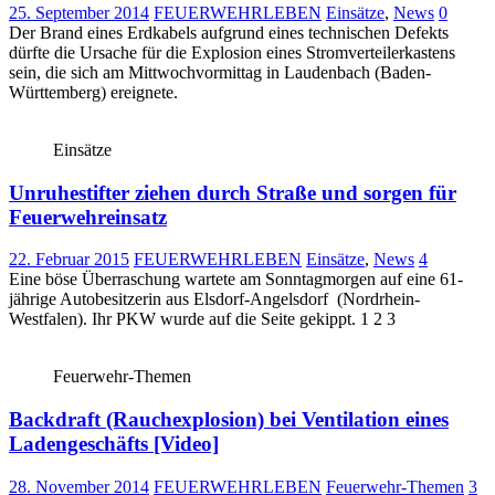
25. September 2014
FEUERWEHRLEBEN
Einsätze
,
News
0
Der Brand eines Erdkabels aufgrund eines technischen Defekts
dürfte die Ursache für die Explosion eines Stromverteilerkastens
sein, die sich am Mittwochvormittag in Laudenbach (Baden-
Württemberg) ereignete.
Einsätze
Unruhestifter ziehen durch Straße und sorgen für
Feuerwehreinsatz
22. Februar 2015
FEUERWEHRLEBEN
Einsätze
,
News
4
Eine böse Überraschung wartete am Sonntagmorgen auf eine 61-
jährige Autobesitzerin aus Elsdorf-Angelsdorf (Nordrhein-
Westfalen). Ihr PKW wurde auf die Seite gekippt. 1 2 3
Feuerwehr-Themen
Backdraft (Rauchexplosion) bei Ventilation eines
Ladengeschäfts [Video]
28. November 2014
FEUERWEHRLEBEN
Feuerwehr-Themen
3