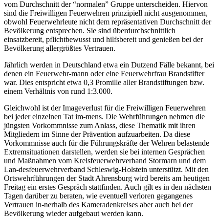
vom Durchschnitt der “normalen” Gruppe unterscheiden. Hiervon
sind die Freiwilligen Feuerwehren prinzipiell nicht ausgenommen,
obwohl Feuerwehrleute nicht dem repräsentativen Durchschnitt der
Bevölkerung entsprechen. Sie sind überdurchschnittlich
einsatzbereit, pflichtbewusst und hilfsbereit und genießen bei der
Bevölkerung allergrößtes Vertrauen.
Jährlich werden in Deutschland etwa ein Dutzend Fälle bekannt, bei
denen ein Feuerwehr-mann oder eine Feuerwehrfrau Brandstifter
war. Dies entspricht etwa 0,3 Promille aller Brandstiftungen bzw.
einem Verhältnis von rund 1:3.000.
Gleichwohl ist der Imageverlust für die Freiwilligen Feuerwehren
bei jeder einzelnen Tat im-mens. Die Wehrführungen nehmen die
jüngsten Vorkommnisse zum Anlass, diese Thematik mit ihren
Mitgliedern im Sinne der Prävention aufzuarbeiten. Da diese
Vorkommnisse auch für die Führungskräfte der Wehren belastende
Extremsituationen darstellen, werden sie bei internen Gesprächen
und Maßnahmen vom Kreisfeuerwehrverband Stormarn und dem
Lan-desfeuerwehrverband Schleswig-Holstein unterstützt. Mit den
Ortswehrführungen der Stadt Ahrensburg wird bereits am heutigen
Freitag ein erstes Gespräch stattfinden. Auch gilt es in den nächsten
Tagen darüber zu beraten, wie eventuell verloren gegangenes
Vertrauen in-nerhalb des Kameradenkreises aber auch bei der
Bevölkerung wieder aufgebaut werden kann.