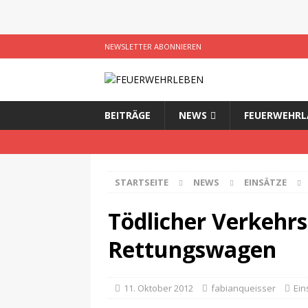
NEWSLETTER ABONNIEREN
BEITRÄGE
NEWS
FEUERWEHRL
STARTSEITE
NEWS
EINSÄTZE
Tödlicher Verkehrs
Rettungswagen
11. Oktober 2012
fabianqueisser
Ein