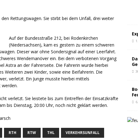
en Rettungswagen. Sie stirbt bei dem Unfall, drei weiter
Ex
Auf der Bundesstraße 212, bei Rodenkirchen
1
(Niedersachsen), kam es gestern zu einem schweren
gswagen. Dieser war ohne Sondersignal auf einer Leerfahrt.
enschweres Wendemanöver ein. Bei dem verbotenen Vorgang
Da
Ge
l Astra an der Fahrerseite. Die Fahrerin wurde hierbei
3
es Weiteren zwei Kinder, sowie eine Beifahrerin. Die
er, verletzt. Ein Junge musste hierbei mittels
t werden.
Bo
Fe
 verletzt. Sie leistete bis zum Eintreffen der Einsatzkräfte
6
e am bis Dienstag, 20:00 Uhr, noch nicht geklärt werden.
marsch
RTH
RTW
THL
VERKEHRSUNFALL