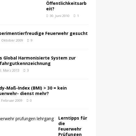
Öffentlichkeitsarb
eit?
30. Juni 2010
1
perimentierfreudige Feuerwehr gesucht
. Oktober 2009
9
s Global Harmonisierte System zur
fahrgutkennzeichnung
0. März 2013
3
dy-Maß-Index (BMI) > 30 = kein
uerwehr- dienst mehr?
. Februar 2009
0
Lerntipps für
die
Feuerwehr
Prüfungen