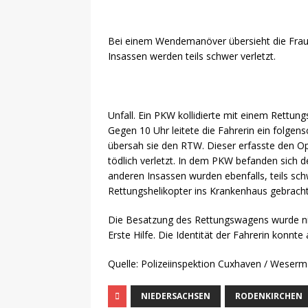
Bei einem Wendemanöver übersieht die Frau d
Insassen werden teils schwer verletzt.
Unfall. Ein PKW kollidierte mit einem Rettun
Gegen 10 Uhr leitete die Fahrerin ein folg
übersah sie den RTW. Dieser erfasste den Ope
tödlich verletzt. In dem PKW befanden sich d
anderen Insassen wurden ebenfalls, teils schw
Rettungshelikopter ins Krankenhaus gebrach
Die Besatzung des Rettungswagens wurde nicht
Erste Hilfe. Die Identität der Fahrerin konnt
Quelle: Polizeiinspektion Cuxhaven / Weser
NIEDERSACHSEN
RODENKIRCHEN