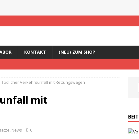
ABOR
KONTAKT
(NEU) ZUM SHOP
Tödlicher Verkehrsunfall mit Rettungswagen
unfall mit
BEI
sätze
,
News
0